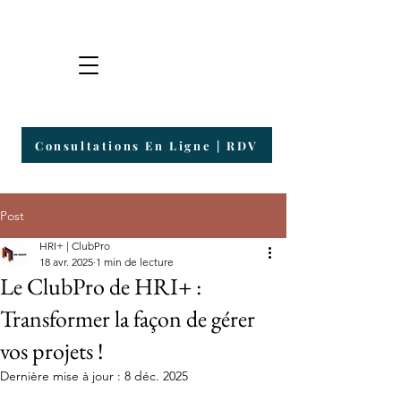
Groupe HRI
Plateforme de Consultants & Entrepreneurs
Consultations En Ligne | RDV
Post
HRI+ | ClubPro
18 avr. 2025
1 min de lecture
Le ClubPro de HRI+ :
Transformer la façon de gérer
vos projets !
Dernière mise à jour :
8 déc. 2025