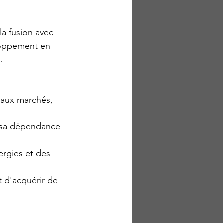
la fusion avec 
eloppement en 
.
eaux marchés, 
re sa dépendance 
ergies et des 
t d'acquérir de 