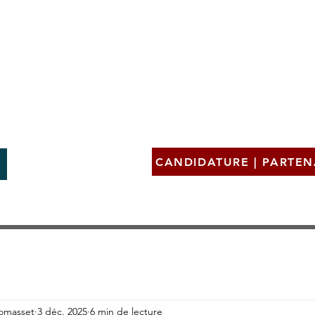
Qui sommes-nous?
Expertises
HRI France
HRI+
eurs
CANDIDATURE | PARTEN
homasset
3 déc. 2025
6 min de lecture