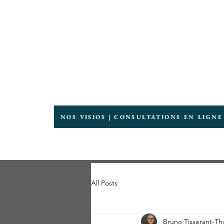
Groupe HRI
Plateforme de Consultants & Entrepren
NOS VISIOS | CONSULTATIONS EN LIGNE
All Posts
Bruno Tisserant-T