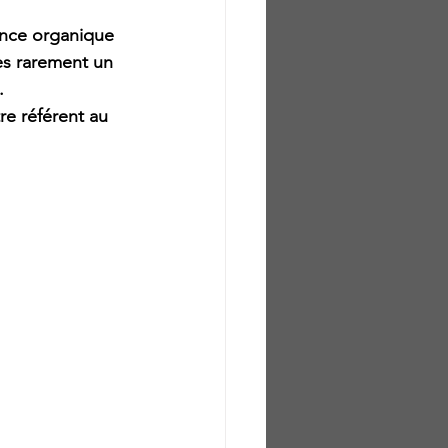
ance organique 
ès rarement un 
.
re référent au 