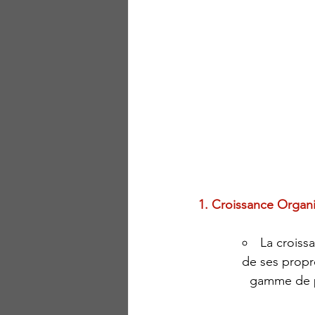
1. Croissance Organi
La croiss
de ses propre
gamme de pr