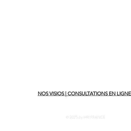
Télécharger l'App
Rejoignez nous p
Où que vous soy
Groupe HRI
Plateforme de Consultants & Entrepr
NOS VISIOS | CONSULTATIONS EN LIGNE
Politique de confidentialité - Protection données
© 2025 by HRI FRANCE
MENTIONS LEGALES - CGU