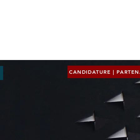
Qui sommes-nous?
Expertises
HRI France
HRI+
eurs
CANDIDATURE | PARTEN