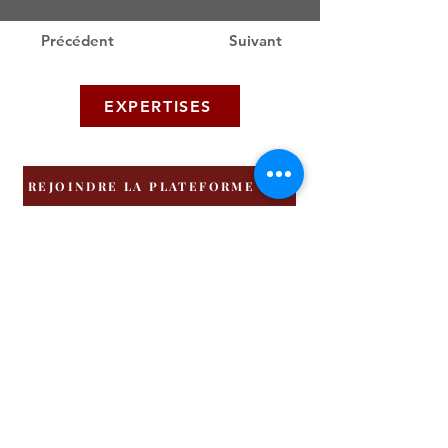
Précédent
Suivant
EXPERTISES
REJOINDRE LA PLATEFORME HRI
Groupe HRI
Politique de confidentialité - Protection données
© 2025 by HRI FRANCE
MENTIONS LEGALES - CGU